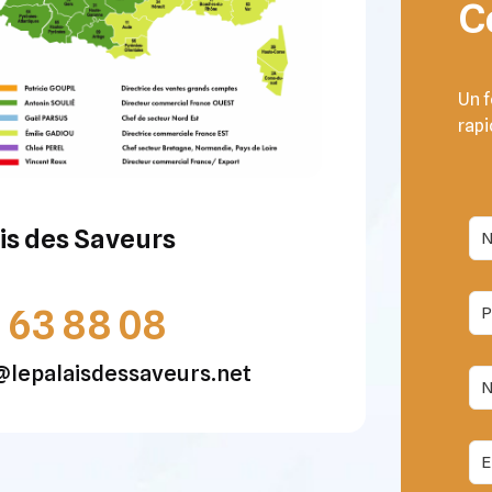
C
Un f
rapi
is des Saveurs
1 63 88 08
@lepalaisdessaveurs.net