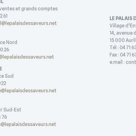
PIL
 ventes et grands comptes
82.61
LE PALAIS 
il@lepalaisdessaveurs.net
Village d’En
14, avenue 
IN
15 000 Auril
ance Nord
Tél : 04 71 
50.26
Fax : 04 71 
n@lepalaisdessaveurs.net
e.mail : co
IE
ce Sud
9.22
ie@lepalaisdessaveurs.net
r Sud-Est
4 76
s@lepalaisdessaveurs.net