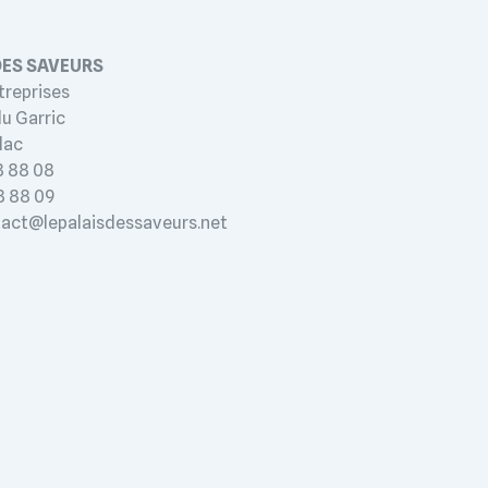
DES SAVEURS
treprises
du Garric
lac
63 88 08
63 88 09
ntact@lepalaisdessaveurs.net