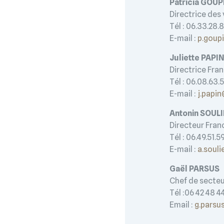
Patricia GOU
Directrice des
Tél : 06.33.28.
E-mail :
p.goup
Juliette PAP
Directrice Fr
Tél : 06.08.63.
E-mail :
j.papi
Antonin SOUL
Directeur Fran
Tél : 06.49.51.5
E-mail :
a.soul
Gaël PARSUS
Chef de secteu
Tél :06 42 48 4
Email :
g.parsu