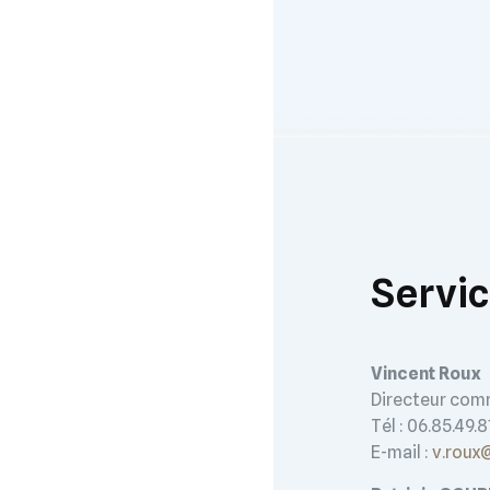
Servi
Vincent Roux
Directeur comm
Tél : 06.85.49.8
E-mail :
v.roux