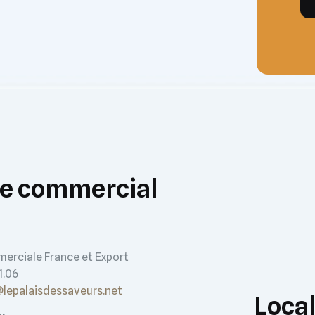
ce commercial
erciale France et Export
1.06
@lepalaisdessaveurs.net
Local